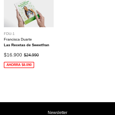
FDU-1
Francisca Duarte
Las Recetas de Sweetfran
Precio
$16.900
Precio habitual
$24.990
$16.900
$24.990
de
oferta
AHORRA $8.090
Newsletter