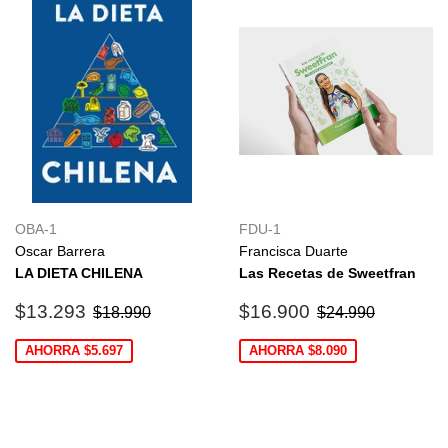
OBA-1
FDU-1
Oscar Barrera
Francisca Duarte
LA DIETA CHILENA
Las Recetas de Sweetfran
Precio
$13.293
Precio
$16.900
Precio habitual
$18.990
Precio habitual
$24.990
$13.293
$16.900
$18.990
$24.990
de
de
oferta
oferta
AHORRA $5.697
AHORRA $8.090