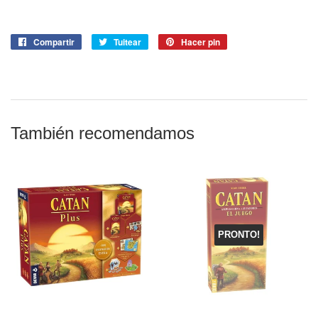
Compartir
Compartir
Tuitear
Tuitear
Hacer pin
Pinear
en
en
en
Facebook
Twitter
Pinterest
También recomendamos
PRONTO!