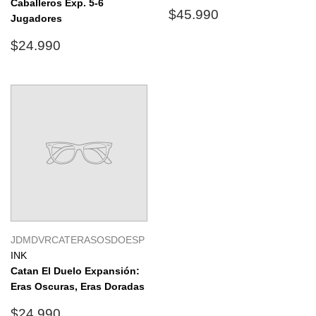
Caballeros Exp. 5-6
Precio
$45.990
$45.990
Jugadores
habitual
Precio
$24.990
$24.990
habitual
JDMDVRCATERASOSDOESP
INK
Catan El Duelo Expansión:
Eras Oscuras, Eras Doradas
Precio
$24.990
$24.990