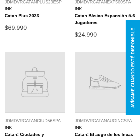
JDMDVRCATANPLUS23ESP
JDMDVRCATANEXP560SPA
INK
INK
Catan Plus 2023
Catan Básico Expansión 5-6
Jugadores
Precio
$69.990
$69.990
AVÍSAME CUANDO ESTÉ DISPONIBLE
habitual
Precio
$24.990
$24.990
habitual
JDMDVRCATANCIUD56SPA
JDMDVRCATANAUGINCSPA
INK
INK
Catan: Ciudades y
Catan: El auge de los Incas