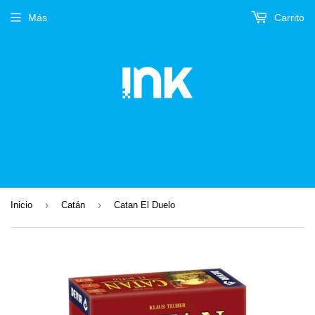
Más
Carrito
›
›
Inicio
Catán
Catan El Duelo