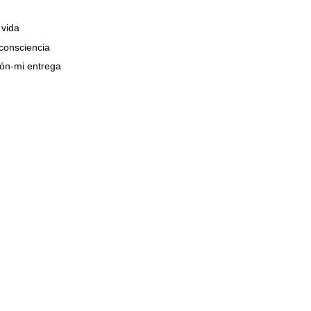
 vida
onsciencia
ión-mi entrega