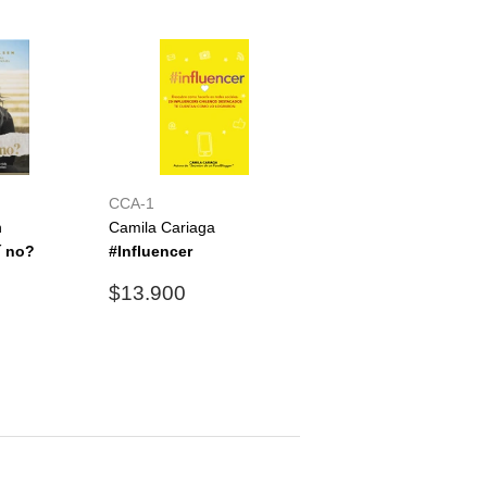
CCA-1
n
Camila Cariaga
í no?
#Influencer
3.990
Precio
$13.900
$13.900
habitual