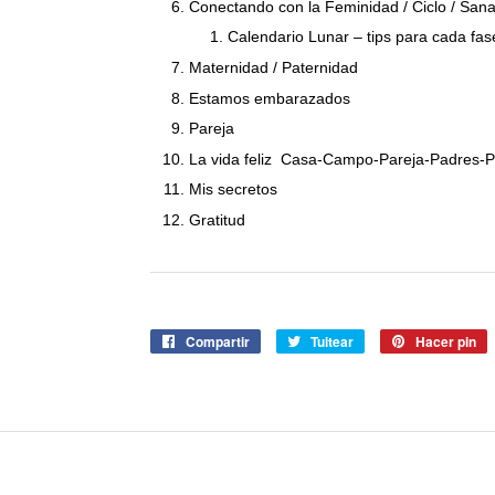
Conectando con la Feminidad / Ciclo / San
Calendario Lunar – tips para cada fas
Maternidad / Paternidad
Estamos embarazados
Pareja
La vida feliz Casa-Campo-Pareja-Padres-P
Mis secretos
Gratitud
Compartir
Compartir
Tuitear
Tuitear
Hacer pin
P
en
en
e
Facebook
Twitter
P