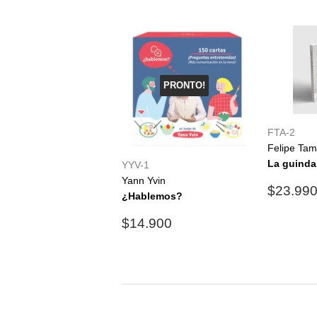
PRONTO!
FTA-2
Felipe Ta
La guinda 
YYV-1
Yann Yvin
Precio
$23.99
¿Hablemos?
habitu
Precio
$14.900
$14.900
habitual