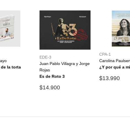
CPA-1
EDE-3
mayo
Carolina Paulse
Juan Pablo Villagra y Jorge
de la torta
¿Y por qué a m
Rojas
$23.990
Precio
$1
Es de Roto 3
0
$13.990
al
habitual
Precio
$14.900
$14.900
habitual