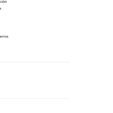
ación
e.
erros
inear
n
interest