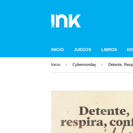
INICIO
JUEGOS
LIBROS
DI
›
›
Inicio
Cybermonday