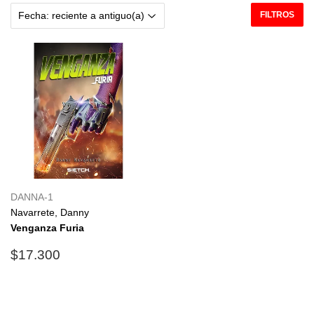
FILTROS
DANNA-1
Navarrete, Danny
Venganza Furia
Precio
$17.300
$17.300
habitual