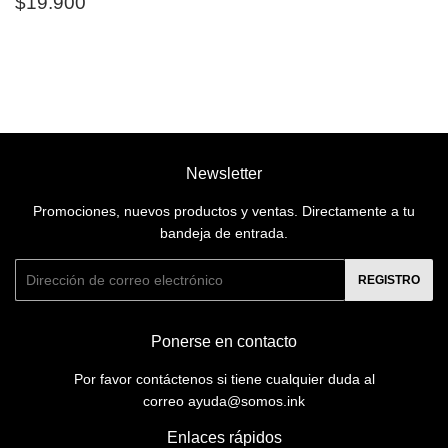
Precio
$19.900
$19.900
habitual
Newsletter
Promociones, nuevos productos y ventas. Directamente a tu
bandeja de entrada.
Correo
REGISTRO
electrónico
Ponerse en contacto
Por favor contáctenos si tiene cualquier duda al
correo ayuda@somos.ink
Enlaces rápidos