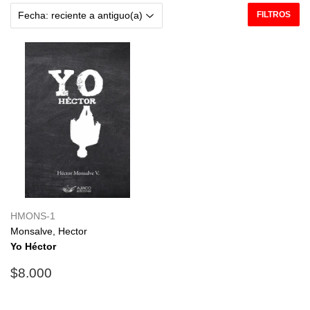
FILTROS
HMONS-1
Monsalve, Hector
Yo Héctor
Precio
$8.000
$8.000
habitual