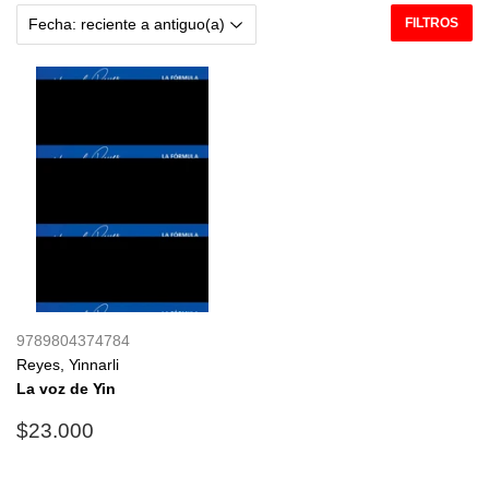
FILTROS
9789804374784
Reyes, Yinnarli
La voz de Yin
Precio
$23.000
$23.000
habitual