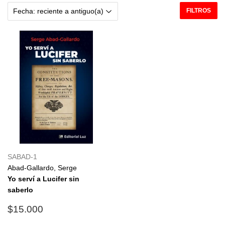
FILTROS
SABAD-1
Abad-Gallardo, Serge
Yo serví a Lucifer sin
saberlo
Precio
$15.000
$15.000
habitual