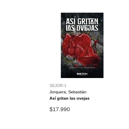
SEJOR-1
Jorquera, Sebastián
Así gritan las ovejas
Precio
$17.990
$17.990
habitual