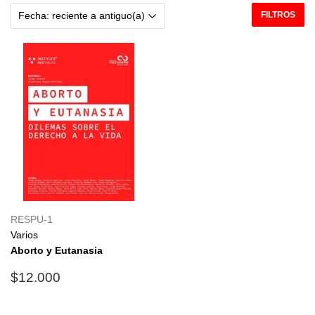
FILTROS
RESPU-1
Varios
Aborto y Eutanasia
Precio
$12.000
$12.000
habitual