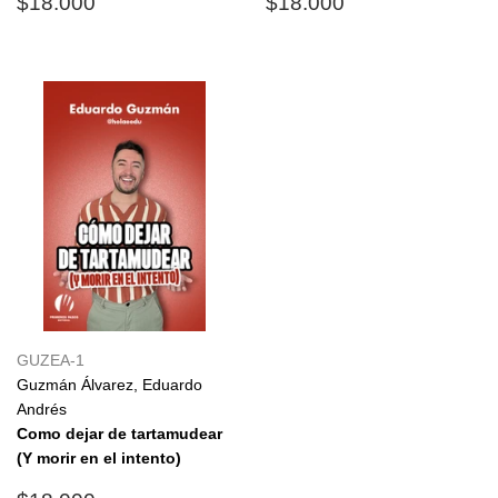
Precio
$18.000
Precio
$18.000
$18.000
$18.000
habitual
habitual
GUZEA-1
Guzmán Álvarez, Eduardo
Andrés
Como dejar de tartamudear
(Y morir en el intento)