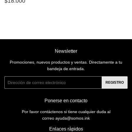
Precio
$18.000
$18.000
habitual
Newsletter
Promociones, nuevos productos y ventas. Directamente a tu
bandeja de entrada.
Correo
REGISTRO
electrónico
Ponerse en contacto
Por favor contáctenos si tiene cualquier duda al
correo ayuda@somos.ink
Enlaces rápidos