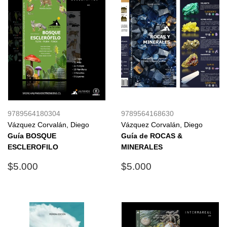
9789564180304
9789564168630
Vázquez Corvalán, Diego
Vázquez Corvalán, Diego
Guía BOSQUE
Guía de ROCAS &
ESCLEROFILO
MINERALES
Precio
$5.000
Precio
$5.000
$5.000
$5.000
habitual
habitual