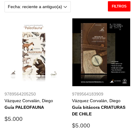
FILTROS
9789564205250
9789564183909
Vázquez Corvalán, Diego
Vázquez Corvalán, Diego
Guía PALEOFAUNA
Guía bitácora CRIATURAS
DE CHILE
Precio
$5.000
$5.000
habitual
Precio
$5.000
$5.000
habitual