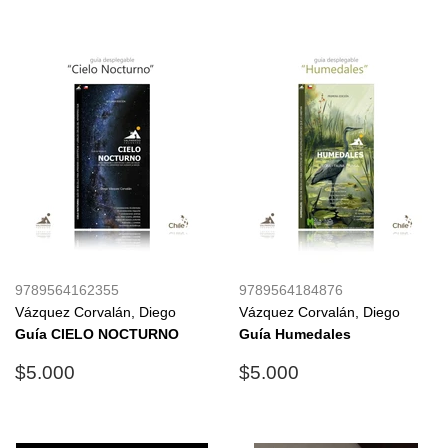
9789564162355
9789564184876
Vázquez Corvalán, Diego
Vázquez Corvalán, Diego
Guía CIELO NOCTURNO
Guía Humedales
Precio
$5.000
Precio
$5.000
$5.000
$5.000
habitual
habitual