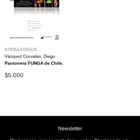
9789564205526
Vázquez Corvalán, Diego
Pantonera FUNGA de Chile.
Precio
$5.000
$5.000
habitual
Newsletter