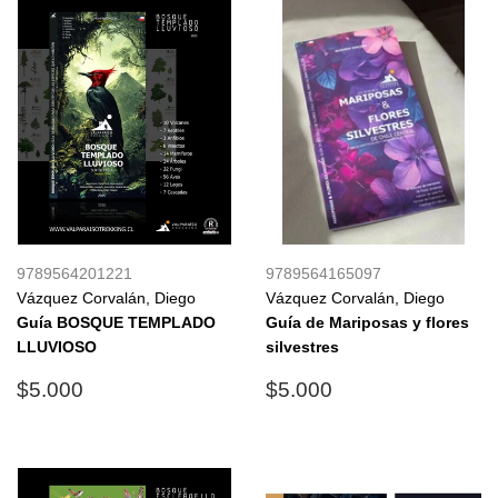
9789564201221
9789564165097
Vázquez Corvalán, Diego
Vázquez Corvalán, Diego
Guía BOSQUE TEMPLADO
Guía de Mariposas y flores
LLUVIOSO
silvestres
Precio
$5.000
Precio
$5.000
$5.000
$5.000
habitual
habitual