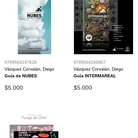
9789564147628
9789564188867
Vázquez Corvalán, Diego
Vázquez Corvalán, Diego
Guía de NUBES
Guía INTERMAREAL
Precio
$5.000
Precio
$5.000
$5.000
$5.000
habitual
habitual