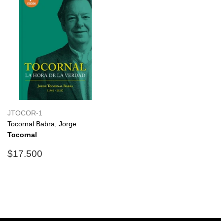
JTOCOR-1
Tocornal Babra, Jorge
Tocornal
Precio
$17.500
$17.500
habitual