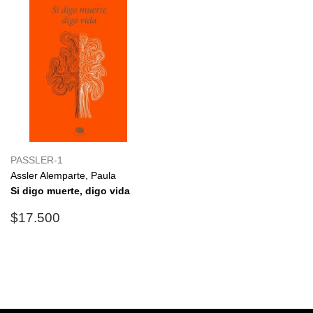
PASSLER-1
Assler Alemparte, Paula
Si digo muerte, digo vida
Precio
$17.500
$17.500
habitual