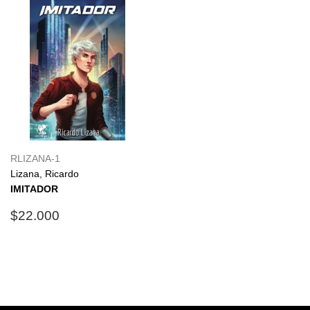
RLIZANA-1
Lizana, Ricardo
IMITADOR
Precio
$22.000
$22.000
habitual