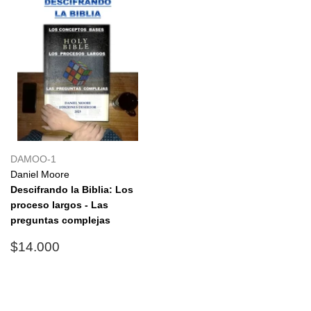
DAMOO-1
Daniel Moore
Descifrando la Biblia: Los
proceso largos - Las
preguntas complejas
Precio
$14.000
$14.000
habitual