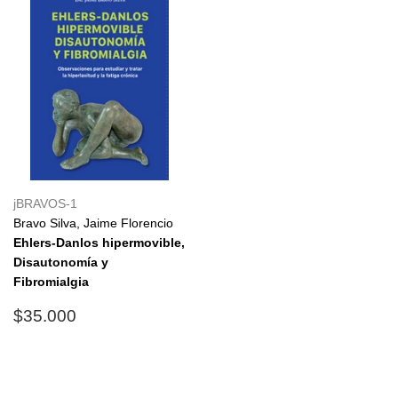
jBRAVOS-1
Bravo Silva, Jaime Florencio
Ehlers-Danlos hipermovible,
Disautonomía y
Fibromialgia
Precio
$35.000
$35.000
habitual