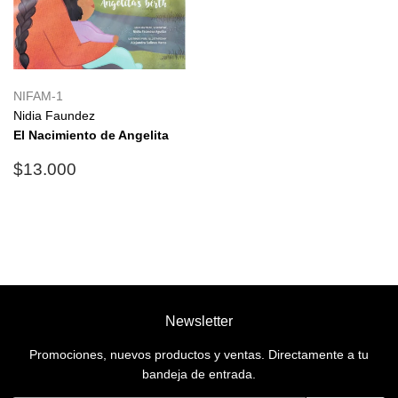
NIFAM-1
Nidia Faundez
El Nacimiento de Angelita
Precio
$13.000
$13.000
habitual
Newsletter
Promociones, nuevos productos y ventas. Directamente a tu
bandeja de entrada.