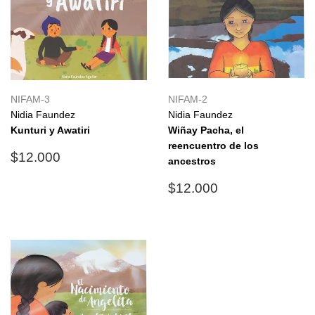
NIFAM-3
NIFAM-2
Nidia Faundez
Nidia Faundez
Kunturi y Awatiri
Wiñay Pacha, el
reencuentro de los
Precio
$12.000
$12.000
ancestros
habitual
Precio
$12.000
$12.000
habitual