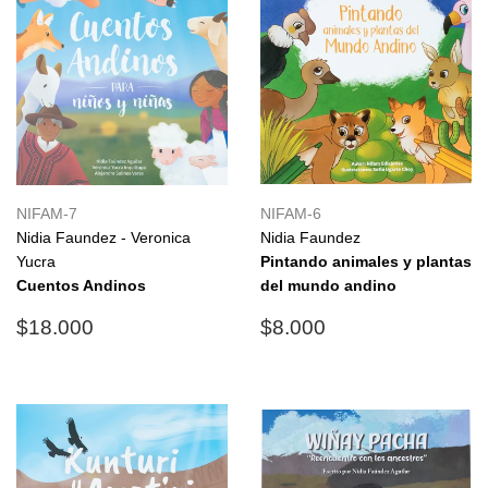
NIFAM-7
NIFAM-6
Nidia Faundez - Veronica
Nidia Faundez
Yucra
Pintando animales y plantas
Cuentos Andinos
del mundo andino
Precio
$18.000
Precio
$8.000
$18.000
$8.000
habitual
habitual