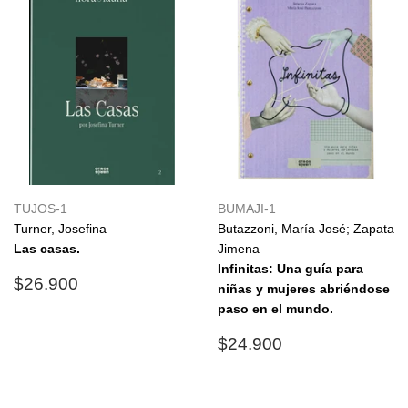
TUJOS-1
BUMAJI-1
Turner, Josefina
Butazzoni, María José; Zapata
Las casas.
Jimena
Infinitas: Una guía para
Precio
$26.900
$26.900
niñas y mujeres abriéndose
habitual
paso en el mundo.
Precio
$24.900
$24.900
habitual