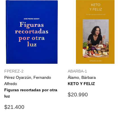
FPEREZ-2
ABARBA-1
Pérez Oyarzún, Fernando
Álamo, Bárbara
Alfredo
KETO Y FELIZ
Figuras recortadas por otra
Precio
$20.990
$20.990
luz
habitual
Precio
$21.400
$21.400
habitual