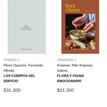
FPEREZ-1
PPKRAEM-1
Pérez Oyarzún, Fernando
Kraemer, Pilar Kraemer,
Alfredo
Isidora
LOS CUERPOS DEL
FLORA Y FAUNA
EDIFICIO
EMOCIONARIO
Precio
$31.300
Precio
$21.300
$31.300
$21.300
habitual
habitual