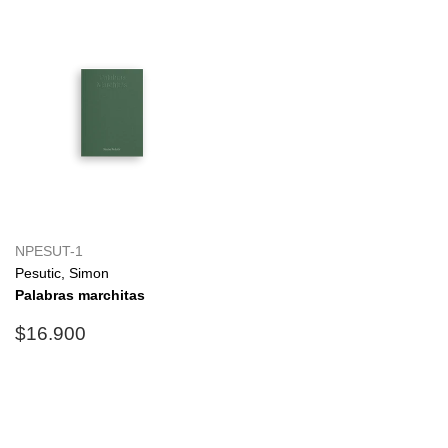
NPESUT-1
Pesutic, Simon
Palabras marchitas
Precio
$16.900
$16.900
habitual