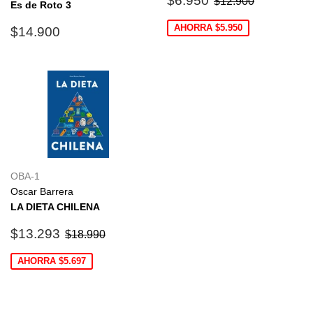
$12.900
Es de Roto 3
de
oferta
Precio
$14.900
AHORRA $5.950
$14.900
habitual
OBA-1
Oscar Barrera
LA DIETA CHILENA
Precio
$13.293
Precio habitual
$18.990
$13.293
$18.990
de
oferta
AHORRA $5.697