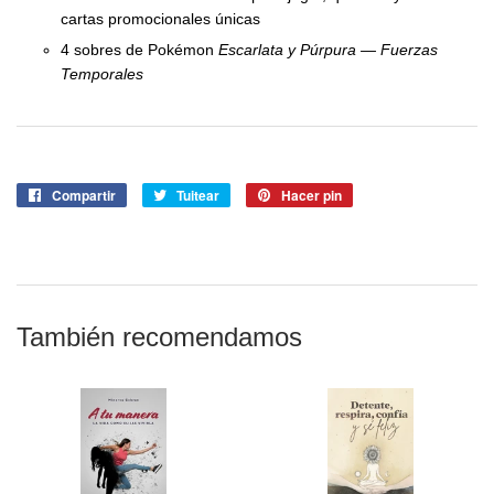
cartas promocionales únicas
4 sobres de Pokémon
Escarlata y Púrpura — Fuerzas
Temporales
Compartir
Compartir
Tuitear
Tuitear
Hacer pin
Pinear
en
en
en
Facebook
Twitter
Pinterest
También recomendamos