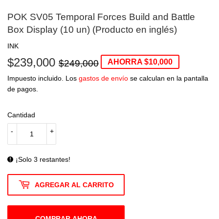
POK SV05 Temporal Forces Build and Battle
Box Display (10 un) (Producto en inglés)
INK
$239,000
Precio
$249,000
Precio
$239,000
$249,000
AHORRA $10,000
habitual
de
Impuesto incluido. Los
gastos de envío
se calculan en la pantalla
de pagos.
oferta
Cantidad
-
+
¡Solo 3 restantes!
AGREGAR AL CARRITO
COMPRAR AHORA