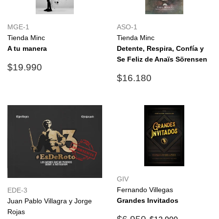
MGE-1
ASO-1
Tienda Minc
Tienda Minc
A tu manera
Detente, Respira, Confía y
Se Feliz de Anaïs Sörensen
Precio
$19.990
$19.990
habitual
Precio
$16.180
$16.180
habitual
GIV
Fernando Villegas
EDE-3
Grandes Invitados
Juan Pablo Villagra y Jorge
Rojas
Precio
$6.950
Precio habitual
$12.900
$6.950