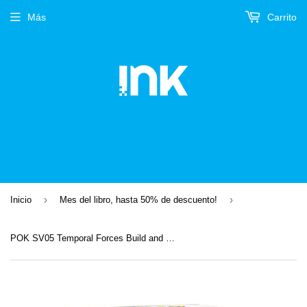
Más
Carrito
›
›
Inicio
Mes del libro, hasta 50% de descuento!
POK SV05 Temporal Forces Build and Battle Box Display (10 un) (Producto en inglés)