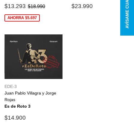
Precio
$13.293
Precio
$23.990
Precio habitual
$18.990
$13.293
$23.990
$18.990
de
habitual
oferta
AHORRA $5.697
EDE-3
Juan Pablo Villagra y Jorge
Rojas
Es de Roto 3
Precio
$14.900
$14.900
habitual