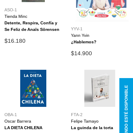
ASO-1
Tienda Minc
Detente, Respira, Confía y
YYV-1
Se Feliz de Anaïs Sörensen
Yann Yvin
Precio
$16.180
$16.180
¿Hablemos?
habitual
Precio
$14.900
$14.900
habitual
AVÍSAME CUANDO ESTÉ DISPONIBLE
OBA-1
FTA-2
Oscar Barrera
Felipe Tamayo
LA DIETA CHILENA
La guinda de la torta