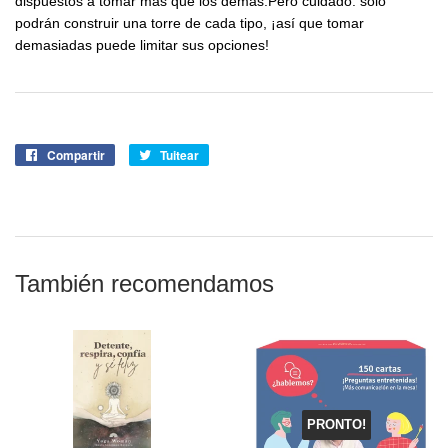
dispuestos a tomar más que los demás.Pero cuidado: solo
podrán construir una torre de cada tipo, ¡así que tomar
demasiadas puede limitar sus opciones!
Compartir
Compartir
Tuitear
Tuitear
en
en
Facebook
Twitter
También recomendamos
PRONTO!