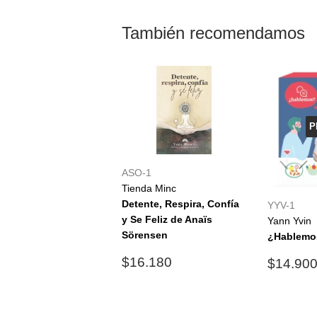
También recomendamos
P
ASO-1
Tienda Minc
Detente, Respira, Confía
YYV-1
y Se Feliz de Anaïs
Yann Yvin
Sörensen
¿Hablemo
Precio
$16.180
Precio
$16.180
$14.90
habitual
habitu