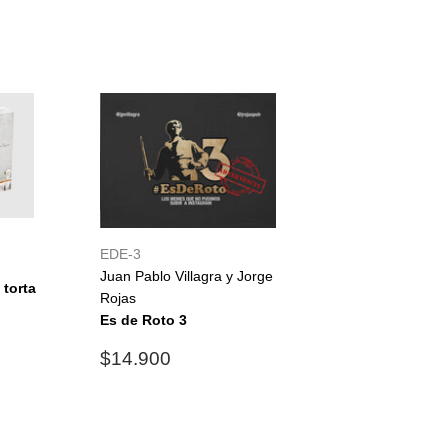
EDE-3
Juan Pablo Villagra y Jorge
 torta
Rojas
3.990
Es de Roto 3
Precio
$14.900
$14.900
habitual