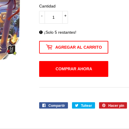
Cantidad
-
+
¡Solo 5 restantes!
AGREGAR AL CARRITO
COMPRAR AHORA
Compartir
Compartir
Tuitear
Tuitear
Hacer pin
P
en
en
e
Facebook
Twitter
P