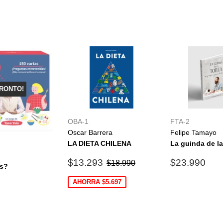
RONTO!
OBA-1
FTA-2
Oscar Barrera
Felipe Tamayo
LA DIETA CHILENA
La guinda de la
Precio
$13.293
Precio
$2
Precio habitual
$18.990
$13.293
$23.990
$18.990
s?
de
habitual
oferta
$14.900
AHORRA $5.697
0
al