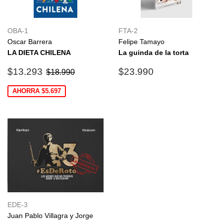
OBA-1
FTA-2
Oscar Barrera
Felipe Tamayo
LA DIETA CHILENA
La guinda de la torta
Precio
$13.293
Precio
$23.990
Precio habitual
$18.990
$13.293
$23.990
$18.990
de
habitual
oferta
AHORRA $5.697
EDE-3
Juan Pablo Villagra y Jorge