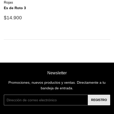
Rojas
Es de Roto 3
Precio
$14.900
$14.900
habitual
Newsletter
Promociones, nuevos productos y ventas. Directamente a tu
bandeja de entrada.
Correo
REGISTRO
electrónico