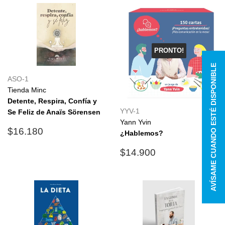
PRONTO!
AVÍSAME CUANDO ESTÉ DISPONIBLE
ASO-1
Tienda Minc
Detente, Respira, Confía y
YYV-1
Se Feliz de Anaïs Sörensen
Yann Yvin
Precio
$16.180
$16.180
¿Hablemos?
habitual
Precio
$14.900
$14.900
habitual