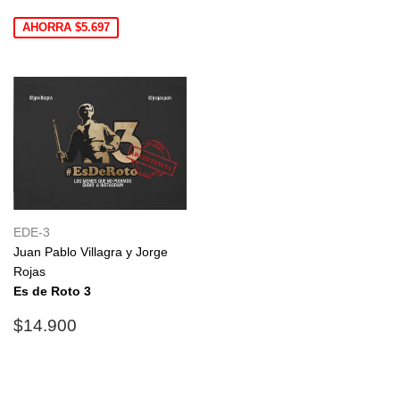
de
habitual
oferta
AHORRA $5.697
EDE-3
Juan Pablo Villagra y Jorge
Rojas
Es de Roto 3
Precio
$14.900
$14.900
habitual