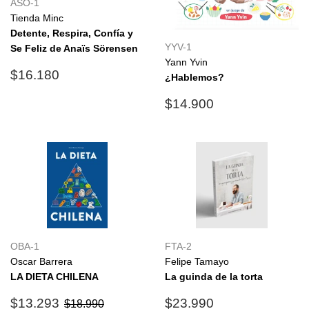
ASO-1
Tienda Minc
Detente, Respira, Confía y
YYV-1
Se Feliz de Anaïs Sörensen
Yann Yvin
Precio
$16.180
$16.180
¿Hablemos?
habitual
Precio
$14.900
$14.900
habitual
OBA-1
FTA-2
Oscar Barrera
Felipe Tamayo
LA DIETA CHILENA
La guinda de la torta
Precio
$13.293
Precio
$23.990
Precio habitual
$18.990
$13.293
$23.990
$18.990