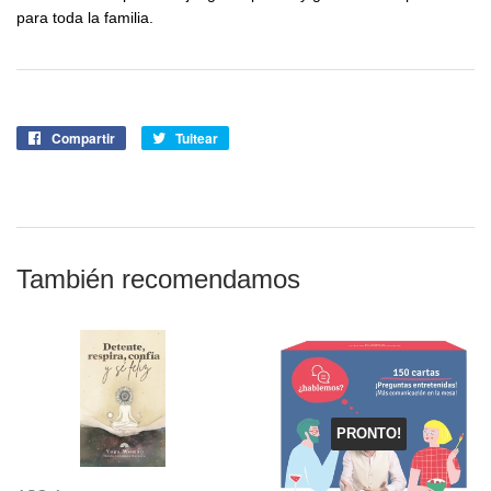
para toda la familia.
Compartir
Compartir
Tuitear
Tuitear
en
en
Facebook
Twitter
También recomendamos
PRONTO!