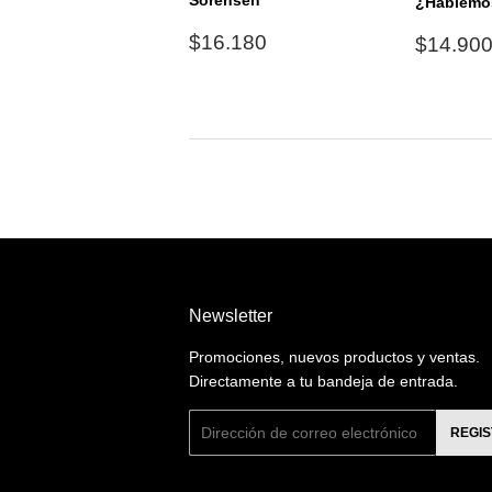
Sörensen
¿Hablemo
Precio
$16.180
Precio
$16.180
$14.90
habitual
habitu
Newsletter
Promociones, nuevos productos y ventas.
Directamente a tu bandeja de entrada.
Correo
REGI
electrónico