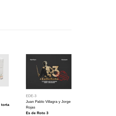
inear
n
interest
EDE-3
Juan Pablo Villagra y Jorge
 torta
Rojas
3.990
Es de Roto 3