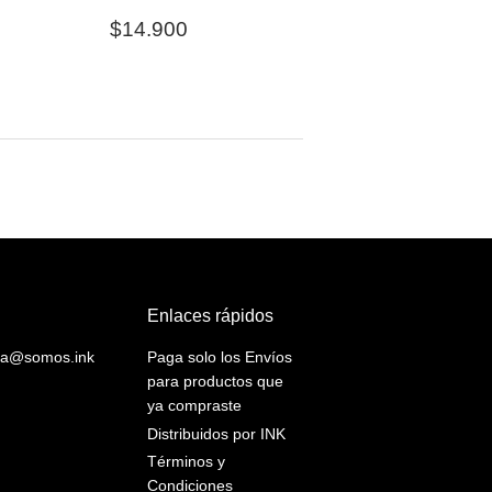
Precio
$14.900
$14.900
habitual
Enlaces rápidos
yuda@somos.ink
Paga solo los Envíos
para productos que
ya compraste
Distribuidos por INK
Términos y
Condiciones