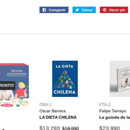
Compartir
Compartir
Tuitear
Tuitear
Hacer pin
P
en
en
e
Facebook
Twitter
P
RONTO!
OBA-1
FTA-2
Oscar Barrera
Felipe Tamayo
LA DIETA CHILENA
La guinda de la
Precio
$13.293
Precio
$2
Precio habitual
$18.990
$13.293
$23.990
$18.990