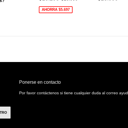
s?
de
habitual
oferta
$14.900
AHORRA $5.697
0
al
Ponerse en contacto
Por favor contáctenos si tiene cualquier duda al correo a
STRO