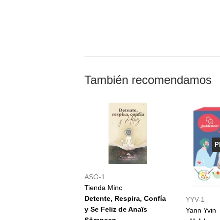
También recomendamos
P
ASO-1
Tienda Minc
Detente, Respira, Confía
YYV-1
y Se Feliz de Anaïs
Yann Yvin