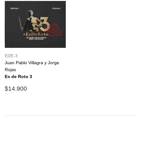
EDE-3
Juan Pablo Villagra y Jorge
Rojas
Es de Roto 3
Precio
$14.900
$14.900
habitual