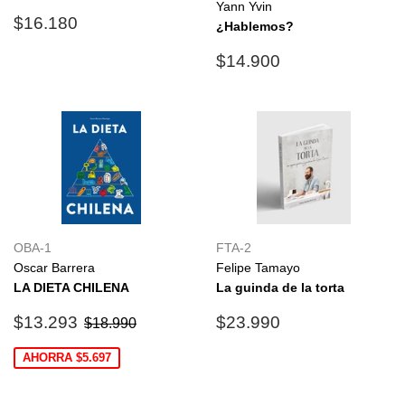
Yann Yvin
Precio
$16.180
$16.180
¿Hablemos?
habitual
Precio
$14.900
$14.900
habitual
OBA-1
FTA-2
Oscar Barrera
Felipe Tamayo
LA DIETA CHILENA
La guinda de la torta
Precio
$13.293
Precio
$23.990
Precio habitual
$18.990
$13.293
$23.990
$18.990
de
habitual
oferta
AHORRA $5.697