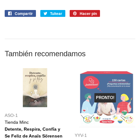
Compartir
Compartir
Tuitear
Tuitear
Hacer pin
Pinear
en
en
en
Facebook
Twitter
Pinterest
También recomendamos
PRONTO!
ASO-1
Tienda Minc
Detente, Respira, Confía y
YYV-1
Se Feliz de Anaïs Sörensen