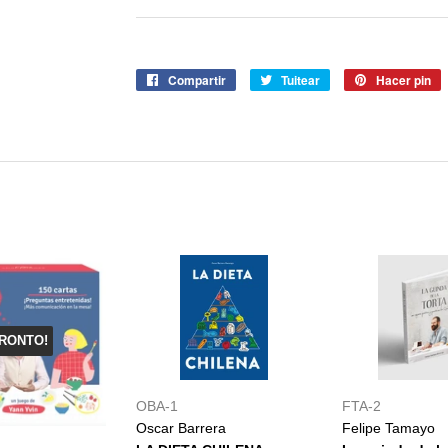
Compartir
Compartir
Tuitear
Tuitear
Hacer pin
P
en
en
e
Facebook
Twitter
P
RONTO!
OBA-1
FTA-2
Oscar Barrera
Felipe Tamayo