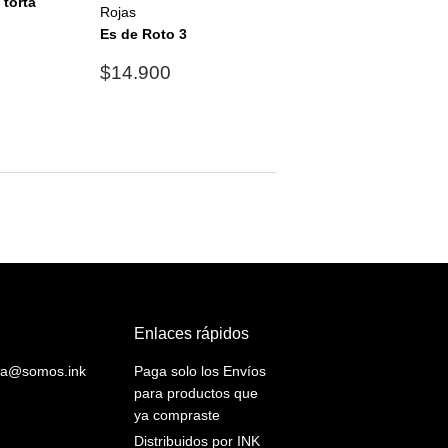
 torta
Rojas
3.990
Es de Roto 3
Precio
$14.900
$14.900
habitual
Enlaces rápidos
yuda@somos.ink
Paga solo los Envíos
para productos que
ya compraste
Distribuidos por INK