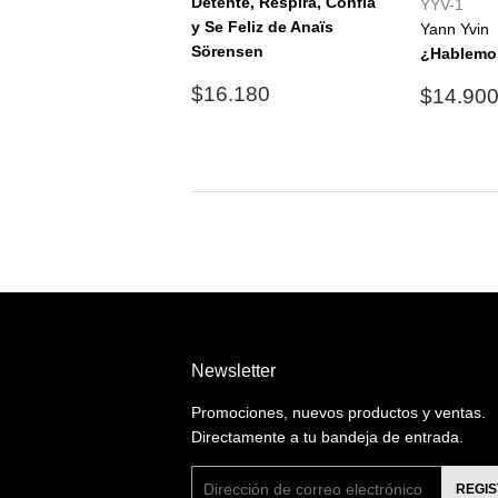
Detente, Respira, Confía
YYV-1
y Se Feliz de Anaïs
Yann Yvin
Sörensen
¿Hablemo
Precio
$16.180
Precio
$16.180
$14.90
habitual
habitu
Newsletter
Promociones, nuevos productos y ventas.
Directamente a tu bandeja de entrada.
Correo
REGI