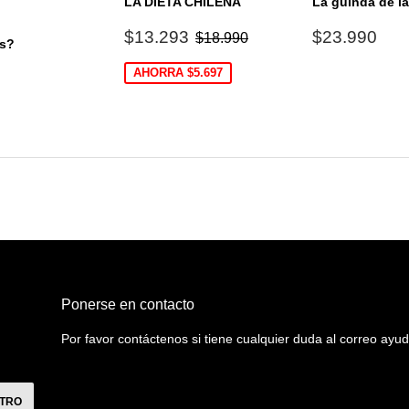
LA DIETA CHILENA
La guinda de la
Precio
$13.293
Precio
$2
Precio habitual
$18.990
$13.293
$23.990
$18.990
s?
de
habitual
oferta
$14.900
AHORRA $5.697
0
al
Ponerse en contacto
Por favor contáctenos si tiene cualquier duda al correo a
STRO