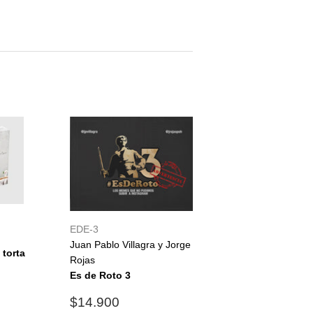
n
interest
EDE-3
Juan Pablo Villagra y Jorge
 torta
Rojas
3.990
Es de Roto 3
Precio
$14.900
$14.900