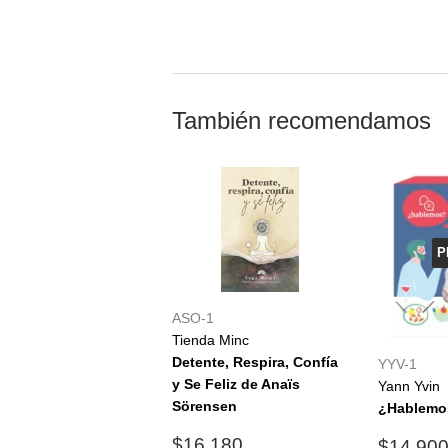
También recomendamos
P
ASO-1
Tienda Minc
Detente, Respira, Confía
YYV-1
y Se Feliz de Anaïs
Yann Yvin
Sörensen
¿Hablemo
Precio
$16.180
Precio
$16.180
$14.90