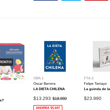
en
en
e
Facebook
Twitter
P
RONTO!
OBA-1
FTA-2
Oscar Barrera
Felipe Tamayo
LA DIETA CHILENA
La guinda de la
Precio
$13.293
Precio
$2
Precio habitual
$18.990
$13.293
$23.990
$18.990
s?
de
habitual
oferta
$14.900
AHORRA $5.697
0