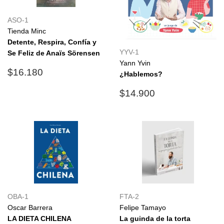
ASO-1
Tienda Minc
Detente, Respira, Confía y
YYV-1
Se Feliz de Anaïs Sörensen
Yann Yvin
Precio
$16.180
$16.180
¿Hablemos?
habitual
Precio
$14.900
$14.900
habitual
OBA-1
FTA-2
Oscar Barrera
Felipe Tamayo
LA DIETA CHILENA
La guinda de la torta