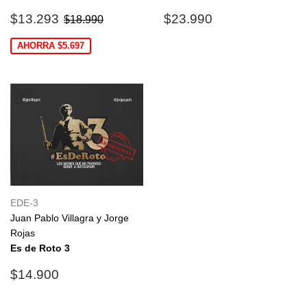
Precio
$13.293
Precio
$23.990
Precio habitual
$18.990
$13.293
$23.990
$18.990
de
habitual
oferta
AHORRA $5.697
EDE-3
Juan Pablo Villagra y Jorge
Rojas
Es de Roto 3
Precio
$14.900
$14.900
habitual