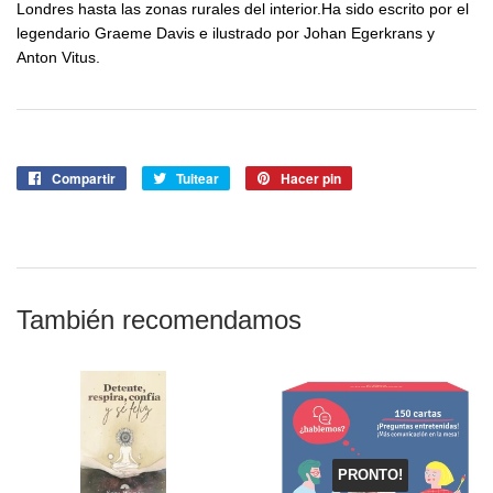
Londres hasta las zonas rurales del interior.Ha sido escrito por el
legendario Graeme Davis e ilustrado por Johan Egerkrans y
Anton Vitus.
Compartir
Compartir
Tuitear
Tuitear
Hacer pin
Pinear
en
en
en
Facebook
Twitter
Pinterest
También recomendamos
PRONTO!