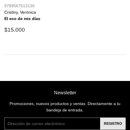
9789567513130
Cristiny, Verónica
El eco de mis días
Precio
$15.000
$15.000
habitual
Newsletter
Promociones, nuevos productos y ventas. Directamente a tu
bandeja de entrada.
Correo
REGISTRO
electrónico