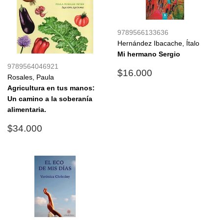
9789566133636
Hernández Ibacache, Ítalo
Mi hermano Sergio
9789564046921
Precio
$16.000
$16.000
Rosales, Paula
habitual
Agricultura en tus manos:
Un camino a la soberanía
alimentaria.
Precio
$34.000
$34.000
habitual