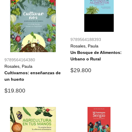
9789564188393
Rosales, Paula
Un Bosque de Alimentos:
Urbano o Rural
9789564164380
Rosales, Paula
Precio
$29.800
$29.800
Cultivarnos: enseñanzas de
habitual
un huerto
Precio
$19.800
$19.800
habitual