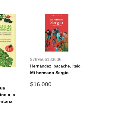
9789566133636
Hernández Ibacache, Ítalo
Mi hermano Sergio
Precio
$16.000
$16.000
tus
habitual
no a la
ntaria.
4.000