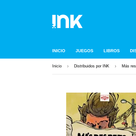
INICIO
JUEGOS
LIBROS
DI
›
›
Inicio
Distribuidos por INK
Más res