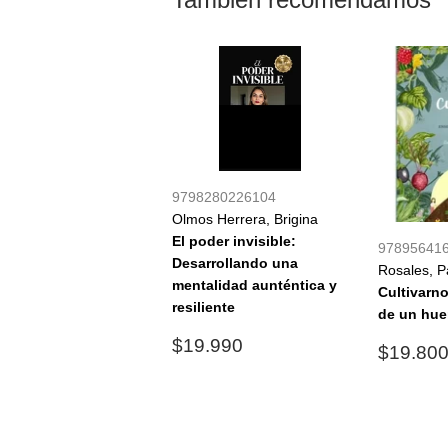
9798280226104
Olmos Herrera, Brigina
El poder invisible:
97895641
Desarrollando una
Rosales, P
mentalidad aunténtica y
Cultivarn
resiliente
de un hue
Precio
$19.990
$19.990
Precio
$19.80
habitual
habitu