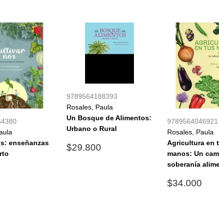
9789564188393
Rosales, Paula
Un Bosque de Alimentos:
64380
9789564046921
Urbano o Rural
aula
Rosales, Paula
os: enseñanzas
Agricultura en 
Precio
$29.800
$29.800
rto
manos: Un cami
habitual
soberanía alime
$19.800
0
al
Precio
$3
$34.000
habitual