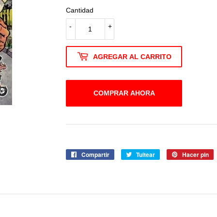
Cantidad
-
+
AGREGAR AL CARRITO
COMPRAR AHORA
Compartir
Compartir
Tuitear
Tuitear
Hacer pin
P
en
en
e
Facebook
Twitter
P