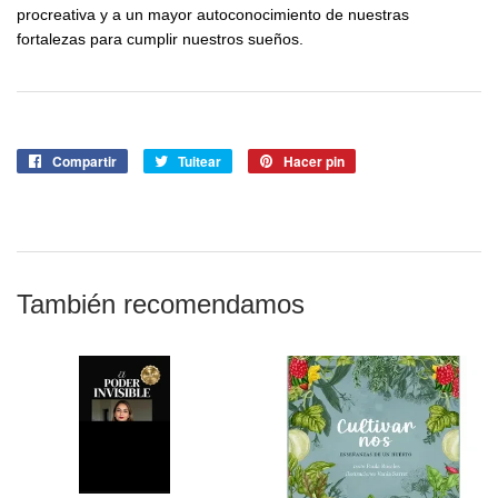
procreativa y a un mayor autoconocimiento de nuestras
fortalezas para cumplir nuestros sueños.
Compartir
Compartir
Tuitear
Tuitear
Hacer pin
Pinear
en
en
en
Facebook
Twitter
Pinterest
También recomendamos