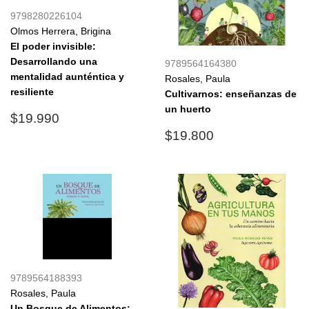
9798280226104
Olmos Herrera, Brigina
El poder invisible:
Desarrollando una
9789564164380
mentalidad aunténtica y
Rosales, Paula
resiliente
Cultivarnos: enseñanzas de
un huerto
Precio
$19.990
$19.990
habitual
Precio
$19.800
$19.800
habitual
9789564188393
Rosales, Paula
Un Bosque de Alimentos: