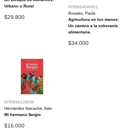
Urbano o Rural
9789564046921
Rosales, Paula
Precio
$29.800
$29.800
Agricultura en tus manos:
habitual
Un camino a la soberanía
alimentaria.
Precio
$34.000
$34.000
habitual
9789566133636
Hernández Ibacache, Ítalo
Mi hermano Sergio
Precio
$16.000
$16.000